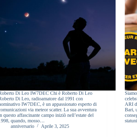
Roberto Di Leo IW7DEC Chi è Roberto Di Leo
Siamo 
Roberto Di Leo, radioamatore dal 1991 con
celebr
nominativo IW7DEC, è un appassionato esperto di
ARI di
comunicazioni via meteor scatter. La sua avventura
Bari, 
in questo affascinante campo iniziò nell’estate del
conseg
1998, quando, mosso…
statun
anniversario
Aprile 3, 2025