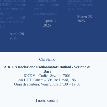
Cristian Faraglia
quando il cielo
Licenze USA al
IN3EYI presente
diventa un ponte
75° Anniversario
alle celebrazioni
per le
ARI Bari
del 75°
comunicazioni!
Marzo 28,
anniversario della
Aprile 3,
2025
Sezione ARI di
2025
Bari
Aprile 26,
2025
Chi Siamo
A.R.I. Associazione Radioamatori Italiani - Sezione di
Bari
IQ7DV - Codice Sezione 7001
c/o I.T.T. Panetti – Via Re David, 186
Orari di apertura: Venerdì ore 17.30 – 19.30
I nostri contatti