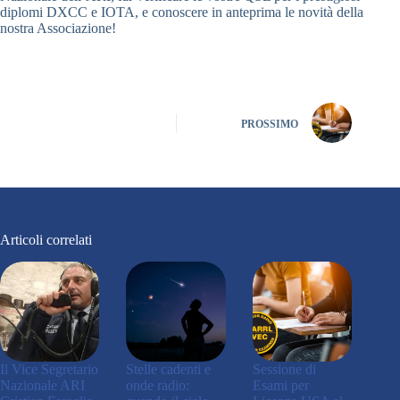
diplomi DXCC e IOTA, e conoscere in anteprima le novità della
nostra Associazione!
PROSSIMO
Articoli correlati
Il Vice Segretario
Stelle cadenti e
Sessione di
Nazionale ARI
onde radio:
Esami per